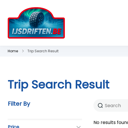
Spring
naar
de
ijsdriften.be
Beleving met een doel "sidew
inhoud
Home
Trip Search Result
Trip Search Result
Filter By
No results foun
Price