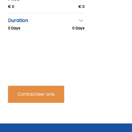
€ 0
€ 0
Duration
0 Days
0 Days
Contacteer ons