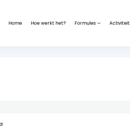
Home
Hoe werkt het?
Formules
Activitei
ays is the way forward"
d!